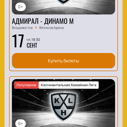
0+
АДМИРАЛ - ДИНАМО М
Владивосток
Фетисов Арена
17
чт, 19:30
СЕНТ
Купить билеты
Популярное
Континентальная Хоккейная Лига
0+