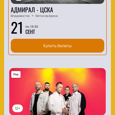
АДМИРАЛ - ЦСКА
Владивосток
Фетисов Арена
21
пн, 19:30
СЕНТ
Купить билеты
Рок
12+