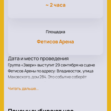
~
2 часа
Площадка
Фетисов Арена
Дата и место проведения
Группа «Звери» выступит 29 сентября на сцене
Фетисов Арены по адресу: Владивосток, улица
Маковского, дом 284. Это событие соберёт
поклонников со всей страны и станет одним из
Читать дальше...
самых заметных концертов осени в городе.
О концерте
Роман Билык основал коллектив «Звери» в 2000
Почему выбирают нас