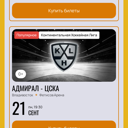
Купить билеты
Популярное
Континентальная Хоккейная Лига
0+
АДМИРАЛ - ЦСКА
Владивосток
Фетисов Арена
21
пн, 19:30
СЕНТ