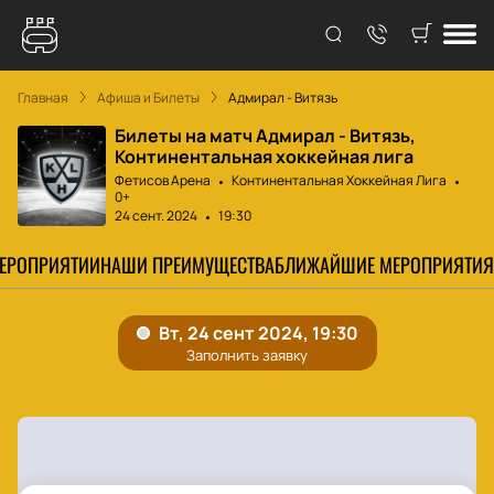
Главная
Афиша и Билеты
Адмирал - Витязь
Билеты на матч Адмирал - Витязь,
Континентальная хоккейная лига
Фетисов Арена
Континентальная Хоккейная Лига
0+
24 сент. 2024
19:30
МЕРОПРИЯТИИ
НАШИ ПРЕИМУЩЕСТВА
БЛИЖАЙШИЕ МЕРОПРИЯТИЯ