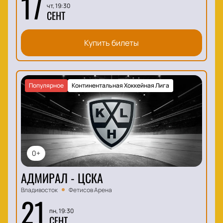
17
чт, 19:30
СЕНТ
Купить билеты
Популярное
Континентальная Хоккейная Лига
0+
АДМИРАЛ - ЦСКА
Владивосток
Фетисов Арена
21
пн, 19:30
СЕНТ