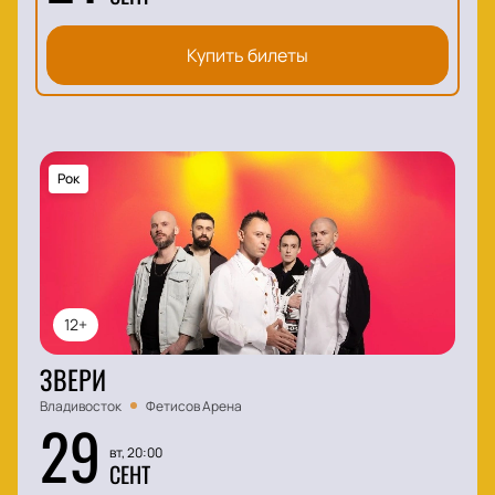
Купить билеты
Рок
12+
ЗВЕРИ
Владивосток
Фетисов Арена
29
вт, 20:00
СЕНТ