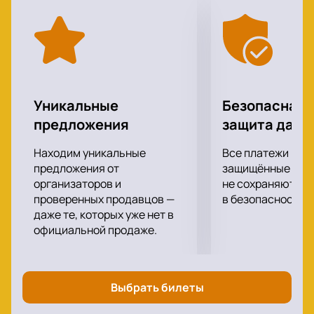
победа вечных ценностей над ценностями
временными и кажущимися.
Если вы хотите полностью отвлечься от
повседневности и сбросить с себя груз забот, то
спектакль «Спящая красавица. Легенда двух
королевств» поможет вам в этом. Вас ждет полное
Уникальные
Безопасная 
погружение в сюжет, огромное удовольствие от
предложения
защита данн
актерской игры, декораций, костюмов и
музыкального сопровождения.
Находим уникальные
Все платежи про
Приятного просмотра!
предложения от
защищённые шлю
Билеты по доступной цене на спектакль «Спящая
организаторов и
не сохраняются 
проверенных продавцов —
в безопасности.
красавица. Легенда двух королевств» вы можете
даже те, которых уже нет в
купить у нас на сайте. Выберите места, а также
официальной продаже.
способ оплаты и получения билетов, и оформите
заказ. Всего 2-3 минуты, и вы уже смело можете
продумывать наряд, в котором отправитесь в
театр.
Выбрать билеты