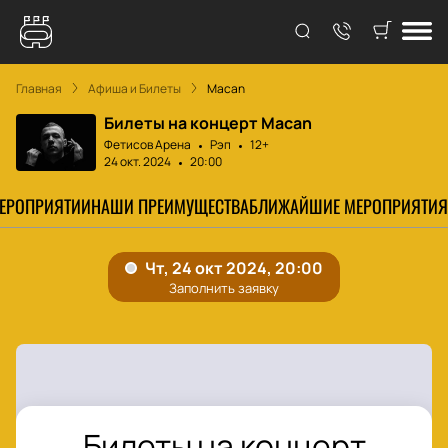
Главная
Афиша и Билеты
Macan
Билеты на концерт Macan
Фетисов Арена
Рэп
12+
24 окт. 2024
20:00
МЕРОПРИЯТИИ
НАШИ ПРЕИМУЩЕСТВА
БЛИЖАЙШИЕ МЕРОПРИЯТИЯ
Билеты на концерт