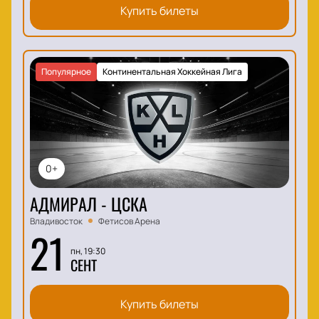
Купить билеты
Популярное
Континентальная Хоккейная Лига
0+
АДМИРАЛ - ЦСКА
Владивосток
Фетисов Арена
21
пн, 19:30
СЕНТ
Купить билеты