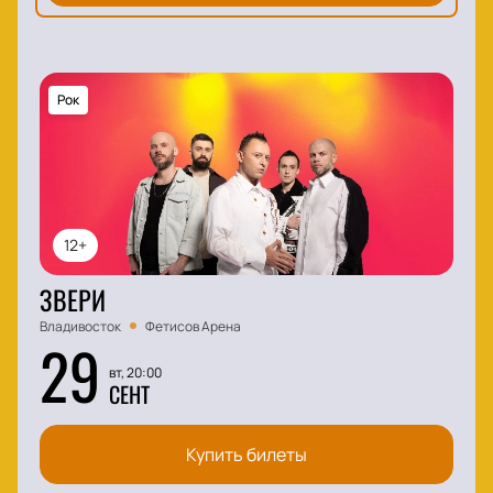
Рок
12+
ЗВЕРИ
Владивосток
Фетисов Арена
29
вт, 20:00
СЕНТ
Купить билеты