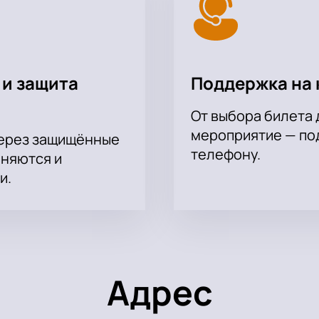
айте.
 и защита
Поддержка на 
От выбора билета 
мероприятие — под
через защищённые
телефону.
аняются и
и.
Адрес