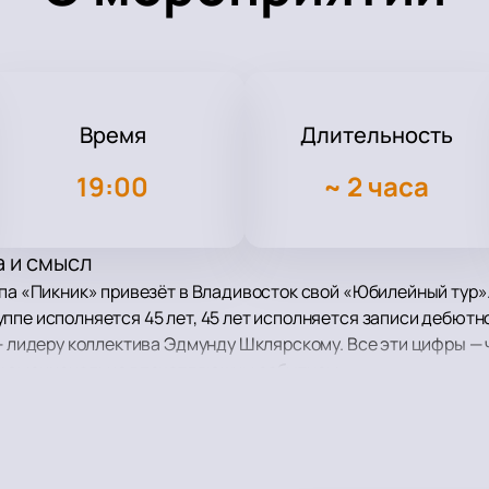
Время
Длительность
19:00
~
2 часа
 и смысл
па «Пикник» привезёт в Владивосток свой «Юбилейный тур». 
ппе исполняется 45 лет, 45 лет исполняется записи дебютн
 — лидеру коллектива Эдмунду Шклярскому. Все эти цифры —
 и эмоционально впечатляющим событием.
и новые инсценировки: в программе прозвучат «Иероглиф», 
другие композиции. Музыка обретёт новые краски благодар