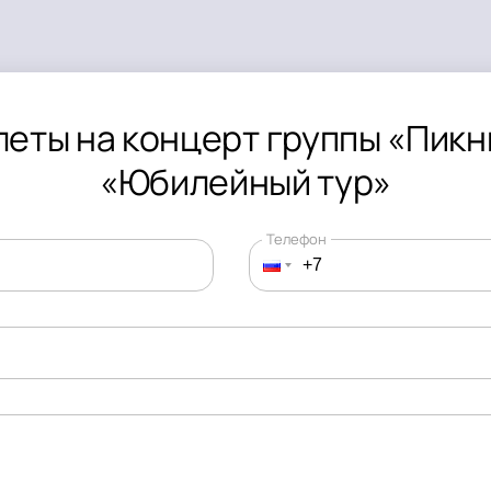
леты на концерт группы «Пикн
«Юбилейный тур»
Телефон