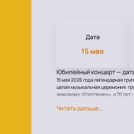
Дата
15 мая
Юбилейный концерт — дата
15 мая 2026 года легендарная груп
целая музыкальная церемония: гру
знаковому «Египтянину», и 70 лет
которая обещает стать визуально
Читать дальше...
Что будет на сцене
Для поклонников — знакомые хиты 
«Игла», «Королевство кривых» и 