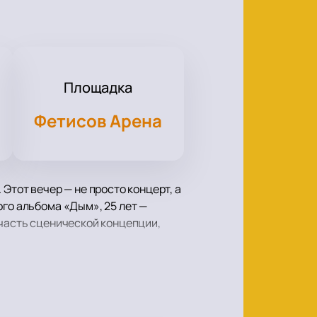
Площадка
Фетисов Арена
Этот вечер — не просто концерт, а
ого альбома «Дым», 25 лет —
 часть сценической концепции,
«Египтянин», «У шамана три руки»,
я эффектным лазерным решениям,