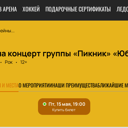
В АРЕНА
ХОККЕЙ
ПОДАРОЧНЫЕ СЕРТИФИКАТЫ
ЛЕД
ейны...
на концерт группы «Пикник» «Ю
Рок
12+
 И МЕСТА
О МЕРОПРИЯТИИ
НАШИ ПРЕИМУЩЕСТВА
БЛИЖАЙШИЕ М