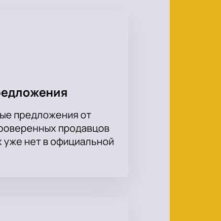
, привычные мелодии и
и удобной навигацией для
 и общественный транспорт, входы
спланировать приезд, чтобы
редложения
ые предложения от
проверенных продавцов
электронные билеты на почту и в
х уже нет в официальной
ить билеты
быстро и без лишних
ммы, где каждая деталь продумана
на этом особом вечере, лучше