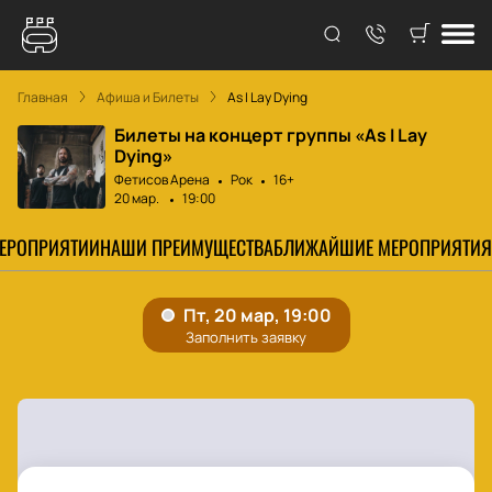
Главная
Афиша и Билеты
As I Lay Dying
Билеты на концерт группы «As I Lay
Dying»
Фетисов Арена
Рок
16+
20 мар.
19:00
МЕРОПРИЯТИИ
НАШИ ПРЕИМУЩЕСТВА
БЛИЖАЙШИЕ МЕРОПРИЯТИЯ