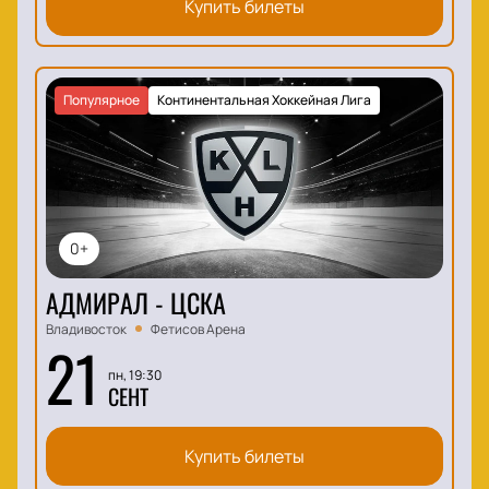
Купить билеты
Популярное
Континентальная Хоккейная Лига
0+
АДМИРАЛ - ЦСКА
Владивосток
Фетисов Арена
21
пн, 19:30
СЕНТ
Купить билеты