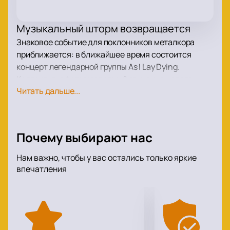
Музыкальный шторм возвращается
Знаковое событие для поклонников металкора
приближается: в ближайшее время состоится
концерт легендарной группы As I Lay Dying.
Коллектив, сформировавший звучание целого
Читать дальше...
поколения, вновь выходит на сцену с программой,
посвящённой культовому альбому Shadows Are
Security. Поклонников ждёт мощное звучание,
новое прочтение знакомых треков и обновлённый
Почему выбирают нас
состав, готовый снова поразить своей
энергетикой.
Нам важно, чтобы у вас остались только яркие
впечатления
Эксклюзивная концертная программа
Грядущее выступление обещает стать
потрясающим путешествием в историю жанра. На
сцене прозвучат хиты двух десятилетий — от