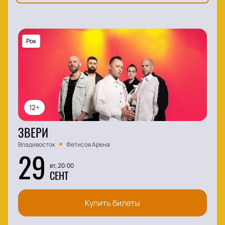
Рок
12+
ЗВЕРИ
Владивосток
Фетисов Арена
29
вт, 20:00
СЕНТ
Купить билеты