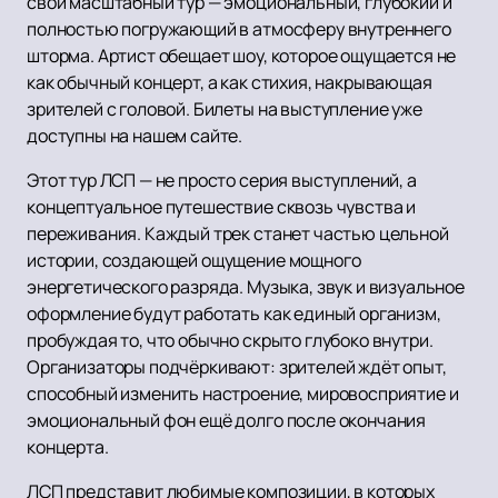
свой масштабный тур — эмоциональный, глубокий и
полностью погружающий в атмосферу внутреннего
шторма. Артист обещает шоу, которое ощущается не
как обычный концерт, а как стихия, накрывающая
зрителей с головой. Билеты на выступление уже
доступны на нашем сайте.
Этот тур ЛСП — не просто серия выступлений, а
концептуальное путешествие сквозь чувства и
переживания. Каждый трек станет частью цельной
истории, создающей ощущение мощного
энергетического разряда. Музыка, звук и визуальное
оформление будут работать как единый организм,
пробуждая то, что обычно скрыто глубоко внутри.
Организаторы подчёркивают: зрителей ждёт опыт,
способный изменить настроение, мировосприятие и
эмоциональный фон ещё долго после окончания
концерта.
ЛСП представит любимые композиции, в которых