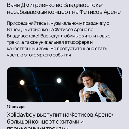
Ваня Дмитриенко во Владивостоке:
незабываемый концерт на Фетисов Арене
Присоединяйтесь к музыкальному празднику с
Ваней Дмитриенко на Фетисов Арене во
Владивостоке! Вас ждут любимые хиты и новые
треки, а также уникальная атмосфера и
качественный звук. Не пропустите шанс стать
частью этого яркого события!
13 января
Xolidayboy выступит на Фетисов Арене:
большой концерт с хитами и
премьерными треками