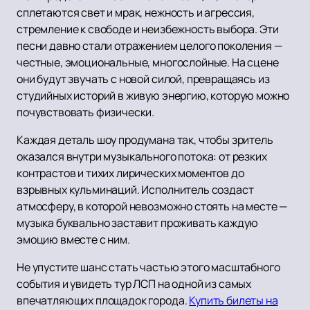
сплетаются свет и мрак, нежность и агрессия,
стремление к свободе и неизбежность выбора. Эти
песни давно стали отражением целого поколения —
честные, эмоциональные, многослойные. На сцене
они будут звучать с новой силой, превращаясь из
студийных историй в живую энергию, которую можно
почувствовать физически.
Каждая деталь шоу продумана так, чтобы зритель
оказался внутри музыкального потока: от резких
контрастов и тихих лирических моментов до
взрывных кульминаций. Исполнитель создаст
атмосферу, в которой невозможно стоять на месте —
музыка буквально заставит проживать каждую
эмоцию вместе с ним.
Не упустите шанс стать частью этого масштабного
события и увидеть тур ЛСП на одной из самых
впечатляющих площадок города.
Купить билеты на