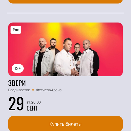
Рок
12+
ЗВЕРИ
Владивосток
Фетисов Арена
29
вт, 20:00
СЕНТ
Купить билеты