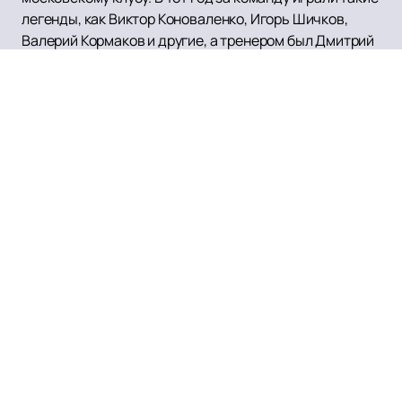
легенды, как Виктор Коноваленко, Игорь Шичков,
Валерий Кормаков и другие, а тренером был Дмитрий
Богинов.
В период 1960-1980-х годов ХК «Торпедо»
неоднократно входил в число лидеров чемпионатов,
получая престижные награды. В 1983 и 1985 годах
клуб удостоился приза «Гроза авторитетов», который
вручался команде, отобравшей больше всего очков у
призеров чемпионата СССР. Игроки «Торпедо»
регулярно приглашались в сборную, что
свидетельствует о высоком уровне подготовки
хоккеистов.
С 2008 года, с момента создания КХЛ, ХК «Торпедо»
неизменно участвует в этом престижном
чемпионате. Наибольшим достижением клуба в КХЛ
стало участие в четвертьфинале сезона 2011/12, где
команда уступила московскому «Динамо» со счетом