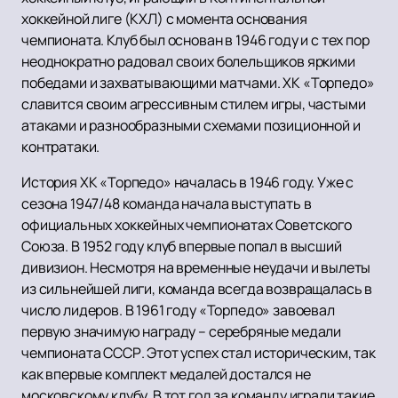
хоккейной лиге (КХЛ) с момента основания
чемпионата. Клуб был основан в 1946 году и с тех пор
неоднократно радовал своих болельщиков яркими
победами и захватывающими матчами. ХК «Торпедо»
славится своим агрессивным стилем игры, частыми
атаками и разнообразными схемами позиционной и
контратаки.
История ХК «Торпедо» началась в 1946 году. Уже с
сезона 1947/48 команда начала выступать в
официальных хоккейных чемпионатах Советского
Союза. В 1952 году клуб впервые попал в высший
дивизион. Несмотря на временные неудачи и вылеты
из сильнейшей лиги, команда всегда возвращалась в
число лидеров. В 1961 году «Торпедо» завоевал
первую значимую награду – серебряные медали
чемпионата СССР. Этот успех стал историческим, так
как впервые комплект медалей достался не
московскому клубу. В тот год за команду играли такие