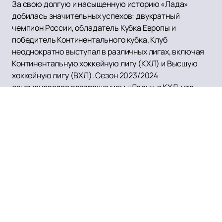
За свою долгую и насыщенную историю «Лада»
добилась значительных успехов: двукратный
чемпион России, обладатель Кубка Европы и
победитель Континентального кубка. Клуб
неоднократно выступал в различных лигах, включая
Континентальную хоккейную лигу (КХЛ) и Высшую
хоккейную лигу (ВХЛ). Сезон 2023/2024
ознаменовался возвращением «Лады» в КХЛ, что
стало долгожданным событием для всех
поклонников команды.
«Лада» всегда славилась своими
высококвалифицированными игроками и тренерским
составом, что делает каждый матч захватывающим и
непредсказуемым. Клуб также активно развивает
молодёжное направление, имея фарм-клуб «Ладья»,
который готовит будущих звёзд российского хоккея.
Для всех желающих поддержать свою любимую