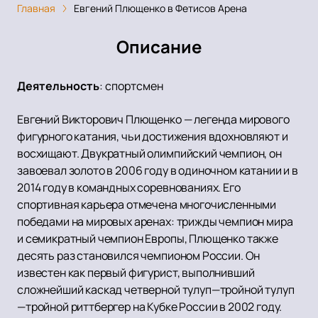
Главная
Евгений Плющенко в Фетисов Арена
Описание
Деятельность
:
спортсмен
Евгений Викторович Плющенко — легенда мирового
фигурного катания, чьи достижения вдохновляют и
восхищают. Двукратный олимпийский чемпион, он
завоевал золото в 2006 году в одиночном катании и в
2014 году в командных соревнованиях. Его
спортивная карьера отмечена многочисленными
победами на мировых аренах: трижды чемпион мира
и семикратный чемпион Европы, Плющенко также
десять раз становился чемпионом России. Он
известен как первый фигурист, выполнивший
сложнейший каскад четверной тулуп—тройной тулуп
—тройной риттбергер на Кубке России в 2002 году.