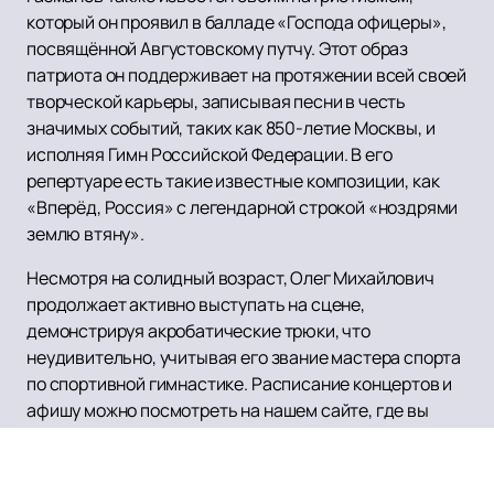
который он проявил в балладе «Господа офицеры»,
посвящённой Августовскому путчу. Этот образ
патриота он поддерживает на протяжении всей своей
творческой карьеры, записывая песни в честь
значимых событий, таких как 850-летие Москвы, и
исполняя Гимн Российской Федерации. В его
репертуаре есть такие известные композиции, как
«Вперёд, Россия» с легендарной строкой «ноздрями
землю втяну».
Несмотря на солидный возраст, Олег Михайлович
продолжает активно выступать на сцене,
демонстрируя акробатические трюки, что
неудивительно, учитывая его звание мастера спорта
по спортивной гимнастике. Расписание концертов и
афишу можно посмотреть на нашем сайте, где вы
также можете
купить билеты
на нашем сайте легко и
быстро.