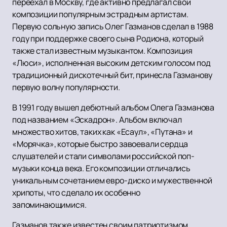
переехал в Москву, где активно предлагал свои
композиции популярным эстрадным артистам.
Первую сольную запись Олег Газманов сделал в 1988
году при поддержке своего сына Родиона, который
также стал известным музыкантом. Композиция
«Люси», исполненная высоким детским голосом под
традиционный дискотечный бит, принесла Газманову
первую волну популярности.
В 1991 году вышел дебютный альбом Олега Газманова
под названием «Эскадрон». Альбом включал
множество хитов, таких как «Есаул», «Путана» и
«Морячка», которые быстро завоевали сердца
слушателей и стали символами российской поп-
музыки конца века. Его композиции отличались
уникальным сочетанием евро-диско и мужественной
хрипоты, что сделало их особенно
запоминающимися.
Газманов также известен своим патриотизмом,