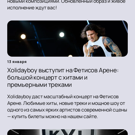
новыми композициями. Обновленный образ и живое
исполнение ждут вас!
13 января
Xolidayboy выступит на Фетисов Арене:
большой концерт с хитами и
премьерными треками
Xolidayboy даст масштабный концерт на Фетисов
Арене. Любимые хиты, новые треки и мощное шоу от
одного из самых ярких артистов современной сцены
— купить билеты можно на нашем сайте.