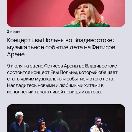
3 июня
Концерт Евы Польны во Владивостоке:
музыкальное событие лета на Фетисов
Арене
9 июля на сцене Фетисов Арены во Владивостоке
состоится концерт Евы Польны, который обещает
стать ярким музыкальным событием этого лета.
Насладитесь новыми и любимыми хитами в
исполнении талантливой певицы и автора.