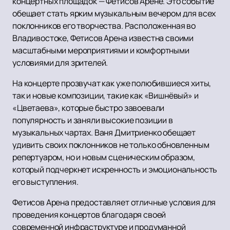
концертных площадок — Фетисов Арене. Это событие
обещает стать ярким музыкальным вечером для всех
поклонников его творчества. Расположенная во
Владивостоке, Фетисов Арена известна своими
масштабными мероприятиями и комфортными
условиями для зрителей.
На концерте прозвучат как уже полюбившиеся хиты,
так и новые композиции, такие как «Вишнёвый» и
«Цветаева», которые быстро завоевали
популярность и заняли высокие позиции в
музыкальных чартах. Ваня Дмитриенко обещает
удивить своих поклонников не только обновленным
репертуаром, но и новым сценическим образом,
который подчеркнет искренность и эмоциональность
его выступления.
Фетисов Арена предоставляет отличные условия для
проведения концертов благодаря своей
современной инфраструктуре и продуманной