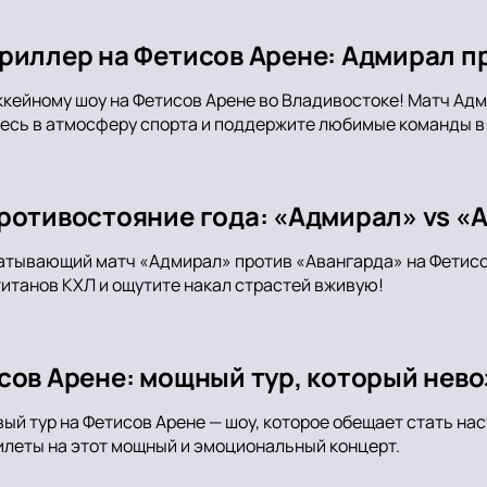
риллер на Фетисов Арене: Адмирал п
ккейному шоу на Фетисов Арене во Владивостоке! Матч Адм
есь в атмосферу спорта и поддержите любимые команды в
ротивостояние года: «Адмирал» vs «
атывающий матч «Адмирал» против «Авангарда» на Фетисо
итанов КХЛ и ощутите накал страстей вживую!
сов Арене: мощный тур, который нев
ый тур на Фетисов Арене — шоу, которое обещает стать на
илеты на этот мощный и эмоциональный концерт.