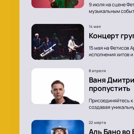
9 июля на сцене Фе
музыкальным событи
14 мая
Концерт гру
15 мая на Фетисов 
исполнения хитов и
8 апреля
Ваня Дмитри
пропустить
Присоединяйтесь к 
создавая уникальну
22 марта
Аль Бано во