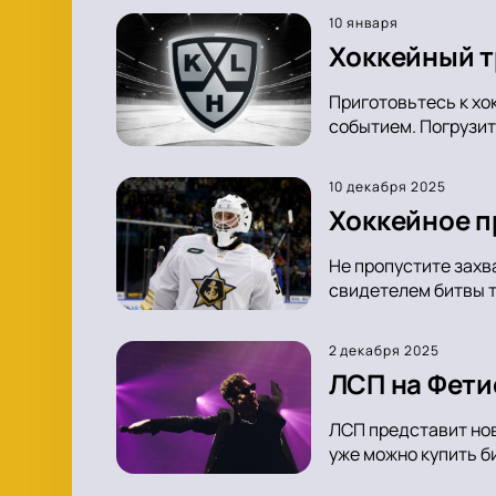
10 января
Хоккейный т
Приготовьтесь к хо
событием. Погрузит
10 декабря 2025
Хоккейное п
Не пропустите захв
свидетелем битвы т
2 декабря 2025
ЛСП на Фети
ЛСП представит нов
уже можно купить б