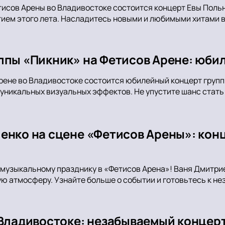
тисов Арены во Владивостоке состоится концерт Евы Поль
ем этого лета. Насладитесь новыми и любимыми хитами в
ппы «Пикник» на Фетисов Арене: юби
Арене во Владивостоке состоится юбилейный концерт групп
 уникальных визуальных эффектов. Не упустите шанс стат
енко на сцене «Фетисов Арены»: конц
музыкальному празднику в «Фетисов Арена»! Ваня Дмитриен
ю атмосферу. Узнайте больше о событии и готовьтесь к не
 Владивостоке: незабываемый концер