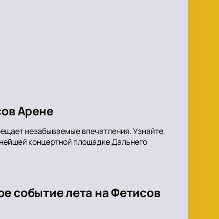
сов Арене
бещает незабываемые впечатления. Узнайте,
упнейшей концертной площадке Дальнего
ое событие лета на Фетисов