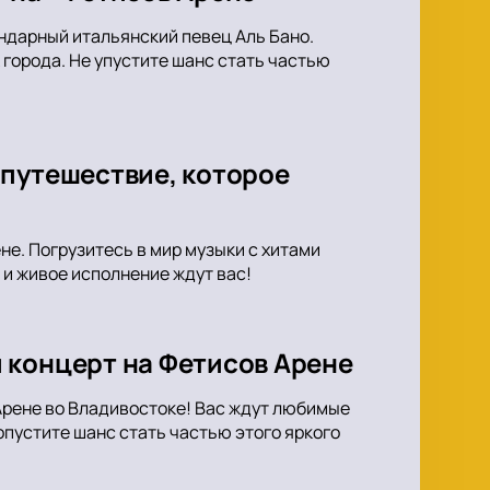
ндарный итальянский певец Аль Бано.
города. Не упустите шанс стать частью
 путешествие, которое
е. Погрузитесь в мир музыки с хитами
и живое исполнение ждут вас!
 концерт на Фетисов Арене
Арене во Владивостоке! Вас ждут любимые
опустите шанс стать частью этого яркого