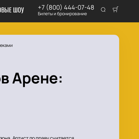
+7 (800) 444-07-48
ОВЫЕ ШОУ
Билеты и бронирование
реками
ов Арене:
она. Артист по праву считается