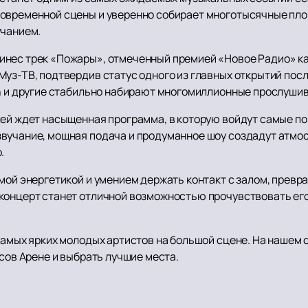
овременной сцены и уверенно собирает многотысячные пло
учанием.
нес трек «Пожары», отмеченный премией «Новое Радио» как
уз-ТВ, подтвердив статус одного из главных открытий посл
in и другие стабильно набирают многомиллионные прослуши
лей ждет насыщенная программа, в которую войдут самые по
вучание, мощная подача и продуманное шоу создадут атмос
.
мой энергетикой и умением держать контакт с залом, превр
концерт станет отличной возможностью прочувствовать его
 самых ярких молодых артистов на большой сцене. На нашем
сов Арене и выбрать лучшие места.