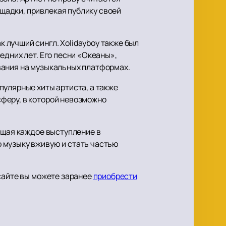
щадки, привлекая публику своей
 лучший сингл. Xolidayboy также был
едних лет. Его песни «Океаны»,
вания на музыкальных платформах.
пулярные хиты артиста, а также
феру, в которой невозможно
ащая каждое выступление в
 музыку вживую и стать частью
 сайте вы можете заранее
приобрести