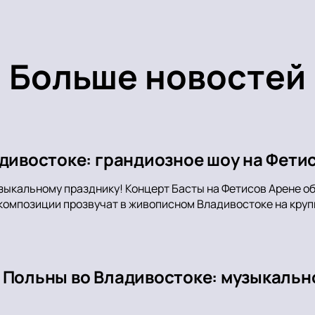
Больше новостей
адивостоке: грандиозное шоу на Фети
зыкальному празднику! Концерт Басты на Фетисов Арене о
 композиции прозвучат в живописном Владивостоке на кр
 Польны во Владивостоке: музыкальн