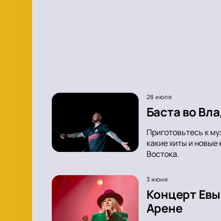
28 июля
Баста во Вл
Приготовьтесь к му
какие хиты и новые
Востока.
3 июня
Концерт Евы
Арене