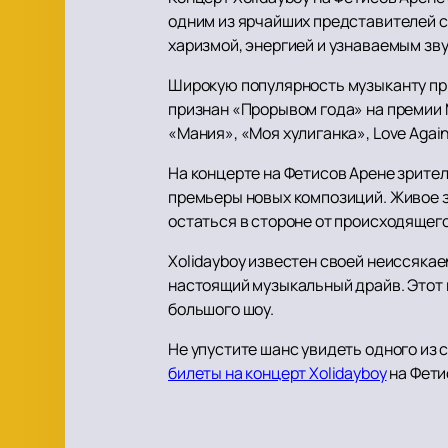
одним из ярчайших представителей с
харизмой, энергией и узнаваемым зв
Широкую популярность музыканту при
признан «Прорывом года» на премии М
«Мания», «Моя хулиганка», Love Aga
На концерте на Фетисов Арене зрите
премьеры новых композиций. Живое з
остаться в стороне от происходящего
Xolidayboy известен своей неиссякае
настоящий музыкальный драйв. Этот 
большого шоу.
Не упустите шанс увидеть одного из
билеты на концерт Xolidayboy
на Фети