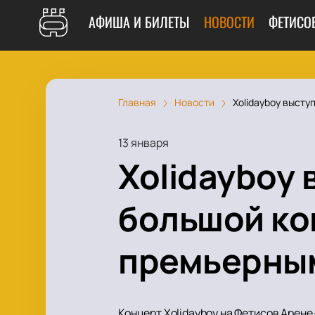
АФИША И БИЛЕТЫ
НОВОСТИ
ФЕТИСО
Главная
Новости
Xolidayboy высту
13 января
Xolidayboy 
большой ко
премьерны
Концерт Xolidayboy на Фетисов Арене